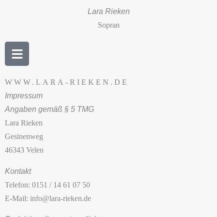
Zum
Lara Rieken
Inhalt
Sopran
springen
B
a
r
s
WWW.LARA-RIEKEN.DE
Impressum
Angaben gemäß § 5 TMG
Lara Rieken
Gesinenweg
46343 Velen
Kontakt
Telefon: 0151 / 14 61 07 50
E-Mail: info@lara-rieken.de