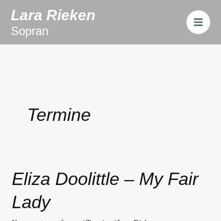
Zum
Lara Rieken
B
Inhalt
a
Sopran
r
springen
s
Termine
Eliza Doolittle – My Fair
Eliza
Doolittle
Lady
–
My